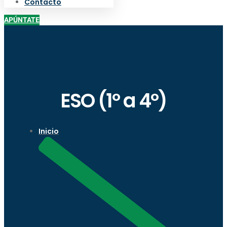
Contacto
APÚNTATE
ESO (1º a 4º)
Inicio