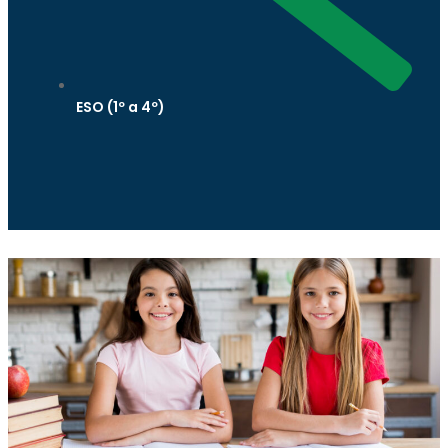
ESO (1º a 4º)