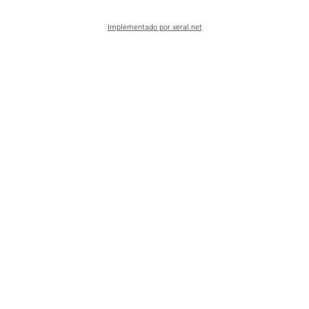
Implementado por xeral.net
Elemento semántico para accesibilidad